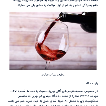
جلسه دادگاه تجدیدنظر تشکیل و با توجه به مجموع محتویات پرونده
ختم رسیدگی اعلام و به شرح ذیل مبادرت به صدور رای می نمایند.
مجازات شراب خواری
رای دادگاه :
در خصوص تجدیدنظرخواهی آقای بهروز…نسبت به دادنامه شماره ۴۷۱….
مورخه ۶/۷/۹۸ صادره از شعبه …دادگاه کیفری دو تهران که متضمن
محکومیت وی به تحمل ۸۰ ضربه شلاق حدی به اتهام شرب خمر می باشد
با توجه به مجموع محتویات پرونده دادنامه مذکور وفق موازین و مقررات