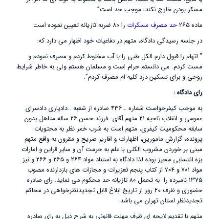
مسکر بودن خارج نکند، موجب حد است”
ماده ۲۶۵
حد مصرف مسکرات
را ۸۰ ضربه تازیانه تعیین نموده است
در جلسه رسیدگی دادگاه، متهم در دفاعیات خود اظهار می دارد که:
” اتهام را قبول دارم الکل طبی را با آب مخلوط کردم و مصرف نمودم و
مست کردم. می دانستم حرام است و مسلمان هستم ولی به خاطر شرایط
روحی و برای تسکین درد کلیه ام مصرف کردم”.
رای دادگاه :
به موجب کیفرخواست شماره …۴۳۶ صادره از شعبه ..دادیاری دادسرای
عمومی و انقلاب ناحیه ۲۱ متهم آقای…فرزند حسن ۲۶ ساله متاهل بدون
سابقه محکومیت کیفری، متهم است به شرب خمر نظر به محتویات
پرونده، گزارش مامورین، اظهارات و اقاریر صریح و مقرون به واقع متهم
مبنی بر خوردن مشروب الکلی با علم به حرمت آن و سایر قراین و امارات
بزه انتسابی محرز بوده لذا دادگاه به استناد مواد ۲۶۴ و ۲۶۵ و ۲۶۶ و نیز
مواد ۷۰۱ و ۷۰۴ از کتاب پنجم تعزیرات و مجازات های بازدارنده مصوب
۱۳۷۵ نامبرده را به تحمل ۸۰ تازیانه حد محکوم می نماید. رای صادره
حضوری و ظرف ۲۰ روز از تاریخ ابلاغ قابل تجدیدنظرخواهی در محاکم
تجدیدنظر استان تهران می باشد.
متهم با تقدیم لایحه ای ظرف مهلت قانونی به شرح ذیل به رای صادره