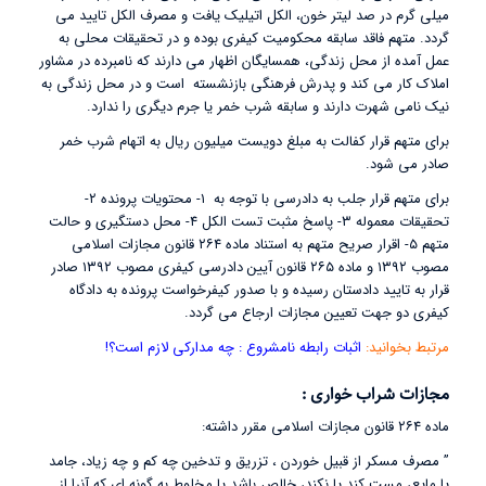
میلی گرم در صد لیتر خون، الکل اتیلیک یافت و مصرف الکل تایید می
گردد. متهم فاقد سابقه محکومیت کیفری بوده و در تحقیقات محلی به
عمل آمده از محل زندگی، همسایگان اظهار می دارند که نامبرده در مشاور
املاک کار می کند و پدرش فرهنگی بازنشسته است و در محل زندگی به
نیک نامی شهرت دارند و سابقه شرب خمر یا جرم دیگری را ندارد.
برای متهم قرار کفالت به مبلغ دویست میلیون ریال به اتهام شرب خمر
صادر می شود.
برای متهم قرار جلب به دادرسی با توجه به ۱- محتویات پرونده ۲-
تحقیقات معموله ۳- پاسخ مثبت تست الکل ۴- محل دستگیری و حالت
متهم ۵- اقرار صریح متهم به استناد ماده ۲۶۴ قانون مجازات اسلامی
مصوب ۱۳۹۲ و ماده ۲۶۵ قانون آیین دادرسی کیفری مصوب ۱۳۹۲ صادر
قرار به تایید دادستان رسیده و با صدور کیفرخواست پرونده به دادگاه
کیفری دو جهت تعیین مجازات ارجاع می گردد.
مرتبط بخوانید:
اثبات رابطه نامشروع : چه مدارکی لازم است؟!
مجازات شراب خواری :
ماده ۲۶۴ قانون مجازات اسلامی مقرر داشته:
” مصرف مسکر از قبیل خوردن ، تزریق و تدخین چه کم و چه زیاد، جامد
یا مایع، مست کند یا نکند، خالص باشد یا مخلوط به گونه ای که آنرا از