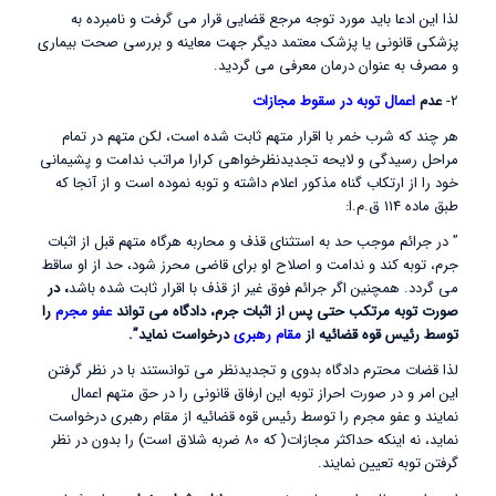
لذا این ادعا باید مورد توجه مرجع قضایی قرار می گرفت و نامبرده به
پزشکی قانونی یا پزشک معتمد دیگر جهت معاینه و بررسی صحت بیماری
و مصرف به عنوان درمان معرفی می گردید.
2-
عدم
اعمال توبه در سقوط مجازات
هر چند که شرب خمر با اقرار متهم ثابت شده است، لکن متهم در تمام
مراحل رسیدگی و لایحه تجدیدنظرخواهی کرارا مراتب ندامت و پشیمانی
خود را از ارتکاب گناه مذکور اعلام داشته و توبه نموده است و از آنجا که
طبق ماده ۱۱۴ ق.م.ا:
” در جرائم موجب حد به استثنای قذف و محاربه هرگاه متهم قبل از اثبات
جرم، توبه کند و ندامت و اصلاح او برای قاضی محرز شود، حد از او ساقط
می گردد. همچنین اگر جرائم فوق غیر از قذف با اقرار ثابت شده باشد
، در
صورت توبه مرتکب حتی پس از اثبات جرم، دادگاه می تواند
عفو مجرم
را
توسط رئیس قوه قضائیه از
مقام رهبری
درخواست نماید”.
لذا قضات محترم دادگاه بدوی و تجدیدنظر می توانستند با در نظر گرفتن
این امر و در صورت احراز توبه این ارفاق قانونی را در حق متهم اعمال
نمایند و عفو مجرم را توسط رئیس قوه قضائیه از مقام رهبری درخواست
نماید، نه اینکه حداکثر مجازات( که ۸۰ ضربه شلاق است) را بدون در نظر
گرفتن توبه تعیین نمایند.