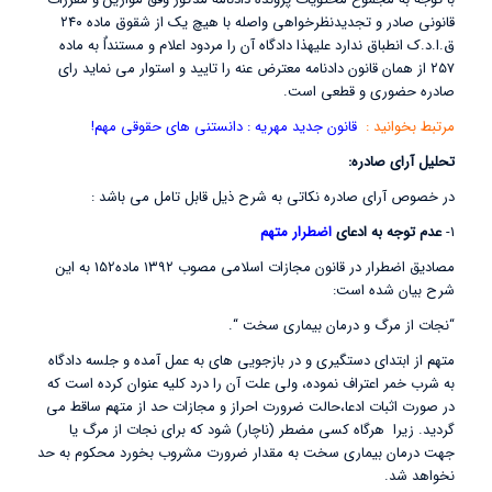
قانونی صادر و تجدیدنظرخواهی واصله با هیچ یک از شقوق ماده ۲۴۰
ق.ا.د.ک انطباق ندارد علیهذا دادگاه آن را مردود اعلام و مستنداٌ به ماده
۲۵۷ از همان قانون دادنامه معترض عنه را تایید و استوار می نماید رای
صادره حضوری و قطعی است.
مرتبط بخوانید :
قانون جدید مهریه : دانستنی های حقوقی مهم!
تحلیل آرای صادره:
در خصوص آرای صادره نکاتی به شرح ذیل قابل تامل می باشد :
1-
عدم توجه به ادعای
اضطرار متهم
مصادیق اضطرار در قانون مجازات اسلامی مصوب ۱۳۹۲ ماده152 به این
شرح بیان شده است:
“نجات از مرگ و درمان بیماری سخت “.
متهم از ابتدای دستگیری و در بازجویی های به عمل آمده و جلسه دادگاه
به شرب خمر اعتراف نموده، ولی علت آن را درد کلیه عنوان کرده است که
در صورت اثبات ادعا،حالت ضرورت احراز و مجازات حد از متهم ساقط می
گردید. زیرا هرگاه کسی مضطر (ناچار) شود که برای نجات از مرگ یا
جهت درمان بیماری سخت به مقدار ضرورت مشروب بخورد محکوم به حد
نخواهد شد.