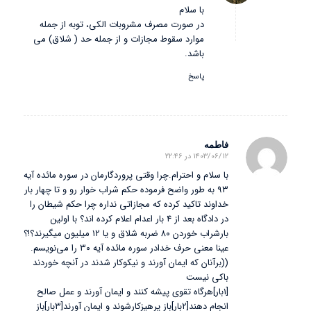
با سلام
در صورت مصرف مشروبات الکی، توبه از جمله
موارد سقوط مجازات و از جمله حد ( شلاق) می
باشد.
پاسخ
فاطمه
۱۴۰۳/۰۶/۱۲ در ۲۲:۴۶
گفته:
با سلام و احترام.چرا وقتی پروردگارمان در سوره مائده آیه
۹۳ به طور واضح فرموده حکم شراب خوار رو و تا چهار بار
خداوند تاکید کرده که مجازاتی نداره چرا حکم شیطان را
در دادگاه بعد از ۴ بار اعدام اعلام کرده اند؟ با اولین
بارشراب خوردن ۸۰ ضربه شلاق و یا ۱۲ میلیون میگیرند؟!؟
عینا معنی حرف خدادر سوره مائده آیه ۳۰ را می‌نویسم.
((برآنان که ایمان آورند و نیکوکار شدند در آنچه خوردند
باکی نیست
[۱بار]هرگاه تقوی پیشه کنند و ایمان آورند و عمل صالح
انجام دهند[۲بار]باز پرهیزکارشوند و ایمان آورند[۳بار]باز