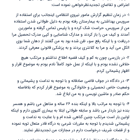
اعتراض و تقاضای تجدیدنظرخواهی نموده است:
۱- در زمان تنظیم گزارش مامور نیروی انتظامی اینجانب برای استفاده از
سرویس بهداشتی به بیمارستان رفته بودم به دلیل طولانی شدن استفاده
من از سرویس، حراست شک کرده و با پلیس تماس گرفته و مامورین
آمدند و کیف من را باز کردند و مدارک شناسایی و کپی مدرک تحصیل مرا
دریافت و با اینکه رفع سوء ظن شده بود به من گفتند از دهان شما بوی
الکل می آید و مرا به کلانتری بردند و به پزشکی قانونی معرفی کردند.
۲- در بازرسی چون به کم و کیف قضیه اطلاع نداشتم و مرتکب هیچ
خلافی نشده بودم و با اینکه از عمل خود کاملاٌ نادم بودم به موضوع اقرار و
اظهار پشیمانی کردم.
۳- در دادگاه در جواب قاضی صادقانه و با توجه به ندامت و پشیمانی و
وضعیت خاص تحصیلی و خانوادگی به موضوع اقرار کردم که بلافاصله
حکم صادر و ماشین نویسی و به من ابلاغ شد.
۴- با توجه به مراتب بالا و اینکه بنده ۲۶ ساله و متاهل می باشم و همسر
بنده نیز باردار می باشد و سابقه طولانی ابتلا به بیماری کلیوی دارم و اینکه
اولین بار است مرتکب چنین گناهی شده ام و با عنایت به ندامت و
پشیمانی شدیدم با توجه به مقررات شرعی به درگاه قادر متعال توبه نموده
و از قضات شریف درخواست دارم در مجازات من تجدیدنظر نمایند.