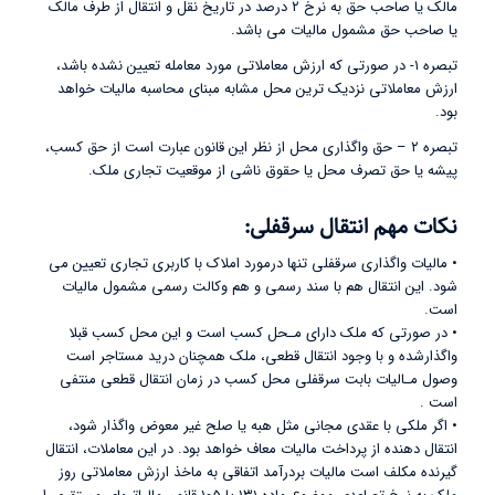
مالک یا صاحب حق به نرخ ۲ درصد در تاریخ نقل و انتقال از طرف مالک
یا صاحب حق مشمول مالیات می باشد.
تبصره ۱- در صورتی که ارزش معاملاتی مورد معامله تعیین نشده باشد،
ارزش معاملاتی نزدیک ترین محل مشابه مبنای محاسبه مالیات خواهد
بود.
تبصره ۲ – حق واگذاری محل از نظر این قانون عبارت است از حق کسب،
پیشه یا حق تصرف محل یا حقوق ناشی از موقعیت تجاری ملک.
نکات مهم انتقال سرقفلی:
• مالیات واگذاری سرقفلی تنها درمورد املاک با کاربری تجاری تعیین می
شود. این انتقال هم با سند رسمی و هم وکالت رسمی مشمول مالیات
است.
• در صورتی که ملک دارای مـحل کسب است و این محل کسب قبلا
واگذارشده و با وجود انتقال قطعی، ملک همچنان درید مستاجر است
وصول مـالیات بابت سرقفلی محل کسب در زمان انتقال قطعی منتفی
است .
• اگر ملکی با عقدی مجانی مثل هبه یا صلح غیر معوض واگذار شود،
انتقال دهنده از پرداخت مالیات معاف خواهد بود. در این معاملات، انتقال
گیرنده مکلف است مالیات بردرآمد اتفاقی به ماخذ ارزش معاملاتی روز