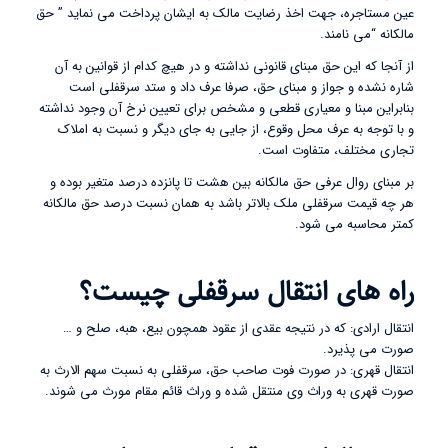
عین مستاجره، جهت اخذ رضایت مالک به ایشان پرداخت می نماید ” حق
مالکانه “می نامند.
از آنجا که این حق مبنای قانونی نداشته و در هیچ کدام از قوانین به آن
شاره نشده و جواز و مبنای حق، صرفا عرف داد و ستد سرقفلی است
بنابراین مبنا و معیاری قطعی و مشخص برای تعیین نرخ آن وجود نداشته
و با توجه به عرف محل وقوع، از جایی به جای دیگر و نسبت به املاک
تجاری مختلف، متفاوت است.
بر مبنای روال عرفی حق مالکانه بین هشت تا پانزده درصد متغیر بوده و
هر چه قیمت سرقفلی ملک بالاتر باشد به همان نسبت درصد حق مالکانه
کمتر محاسبه می شود.
راه های انتقال سرقفلی چیست؟
انتقال ارادی: که در نتیجه عقدی از عقود همچون بیع، هبه، صلح و …
صورت می پذیرد.
انتقال قهری: در صورت فوت صاحب حق، سرقفلی به نسبت سهم الارث به
صورت قهری به وراث وی منتقل شده و وراث قائم مقام مورث می شوند.