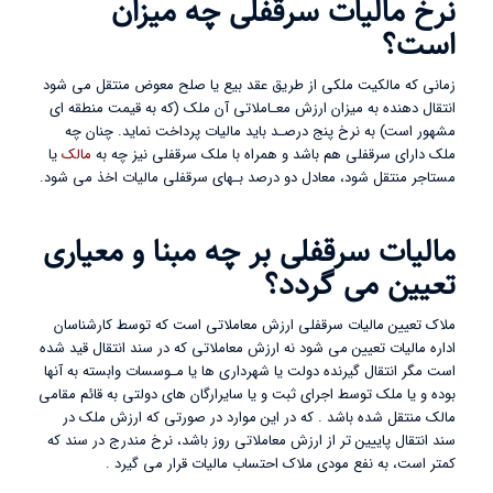
نرخ مالیات سرقفلی چه میزان
است؟
زمانی که مالکیت ملکی از طریق عقد بیع یا صلح معوض منتقل می شود
انتقال دهنده به میزان ارزش معـاملاتی آن ملک (که به قیمت منطقه ای
مشهور است) به نرخ پنج درصـد باید مالیات پرداخت نماید. چنان چه
ملک دارای سرقفلی هم باشد و همراه با ملک سرقفلی نیز چه به
مالک
یا
مستاجر منتقل شود، معادل دو درصد بـهای سرقفلی مالیات اخذ می شود.
مالیات سرقفلی بر چه مبنا و معیاری
تعیین می گردد؟
ملاک تعیین مالیات سرقفلی ارزش معاملاتی است که توسط کارشناسان
اداره مالیات تعیین می شود نه ارزش معاملاتی که در سند انتقال قید شده
است مگر انتقال گیرنده دولت یا شهرداری ها یا مـوسسات وابسته به آنها
بوده و یا ملک توسط اجرای ثبت و یا سایرارگان های دولتی به قائم مقامی
مالک منتقل شده باشد . که در این موارد در صورتی که ارزش ملک در
سند انتقال پاییین تر از ارزش معاملاتی روز باشد، نرخ مندرج در سند که
کمتر است، به نفع مودی ملاک احتساب مالیات قرار می گیرد .