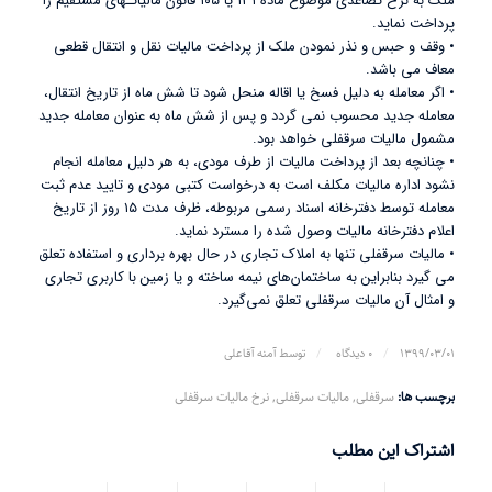
ملک به نرخ تصاعدی موضوع ماده ۱۳۱ یا ۱۰۵ قانون مالیاتـهای مستقیم را
پرداخت نماید.
• وقف و حبس و نذر نمودن ملک از پرداخت مالیات نقل و انتقال قطعی
معاف می باشد.
• اگر معامله به دلیل فسخ یا اقاله منحل شود تا شش ماه از تاریخ انتقال،
معامله جدید محسوب نمی گردد و پس از شش ماه به عنوان معامله جدید
مشمول مالیات سرقفلی خواهد بود.
• چنانچه بعد از پرداخت مالیات از طرف مودی، به هر دلیل معامله انجام
نشود اداره مالیات مکلف است به درخواست کتبی مودی و تایید عدم ثبت
معامله توسط دفترخانه اسناد رسمی مربوطه، ظرف مدت ۱۵ روز از تاریخ
اعلام دفترخانه مالیات وصول شده را مسترد نماید.
• مالیات سرقفلی تنها به املاک تجاری در حال بهره ‌برداری و استفاده تعلق
می‌ گیرد بنابراین به ساختمان‌‌های نیمه ساخته و یا زمین با کاربری تجاری
و امثال آن مالیات سر‌قفلی تعلق نمی‌گیرد.
/
/
۱۳۹۹/۰۳/۰۱
۰ دیدگاه
توسط
آمنه آقاعلی
برچسب ها:
سرقفلی
,
مالیات سرقفلی
,
نرخ مالیات سرقفلی
اشتراک این مطلب