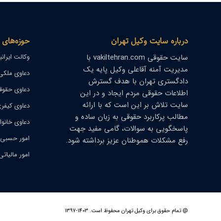
درباره سایت وکیل تهران
حوزه‌های 
سایت حقوقی
vakiltehran.com
با
وکالت ایران
مدیریت
آمنه آقاعلی
وکیل پایه یک
دعاوی ملکی
دادگستری تهران با هدف گسترش
دعاوی حقوق
اطلاعات حقوقی مردم ایجاد و در این
سایت تلاش بر این است که با ارائه
دعاوی کیفر
مطالب پرکاربرد حقوقی به زبان ساده و
دعاوی خانوا
پاسخگویی به سوالات، گامی مفید جهت
امور حسبی
رفع مشکلات هموطنان عزیز برداشته شود.
امور مالیاتی
@ تمام حقوق برای وکیل تهران محفوظ است. 1403-1397